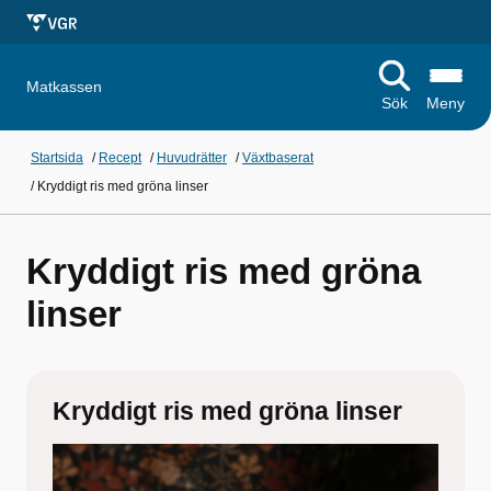
Matkassen
Sök
Meny
Startsida
/
Recept
/
Huvudrätter
/
Växtbaserat
/
Kryddigt ris med gröna linser
Kryddigt ris med gröna
linser
Kryddigt ris med gröna linser