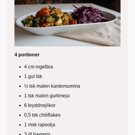
4 portioner
4 cm ingefära
1 gul lök
½ tsk malen kardemumma
1 tsk malen gurkmeja
6 kryddnejlikor
0,5 tsk chiliflakes
1 msk rapsolja
3 dl havreris