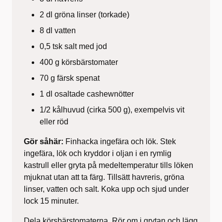
2 dl gröna linser (torkade)
8 dl vatten
0,5 tsk salt med jod
400 g körsbärstomater
70 g färsk spenat
1 dl osaltade cashewnötter
1/2 kålhuvud (cirka 500 g), exempelvis vit
eller röd
Gör såhär:
Finhacka ingefära och lök. Stek
ingefära, lök och kryddor i oljan i en rymlig
kastrull eller gryta på medeltemperatur tills löken
mjuknat utan att ta färg. Tillsätt havreris, gröna
linser, vatten och salt. Koka upp och sjud under
lock 15 minuter.
Dela körsbärstomaterna. Rör om i grytan och lägg