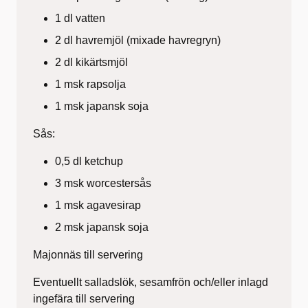
1 dl vatten
2 dl havremjöl (mixade havregryn)
2 dl kikärtsmjöl
1 msk rapsolja
1 msk japansk soja
Sås:
0,5 dl ketchup
3 msk worcestersås
1 msk agavesirap
2 msk japansk soja
Majonnäs till servering
Eventuellt salladslök, sesamfrön och/eller inlagd
ingefära till servering