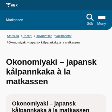
Matkassen
Sök
Meny
Startsida
/
Recept
/
Huvudrätter
/
Växtbaserat
/
Okonomiyaki – japansk kålpannkaka à la matkassen
Okonomiyaki – japansk
kålpannkaka à la
matkassen
Okonomiyaki – japansk
kålpannkaka à la matkassen