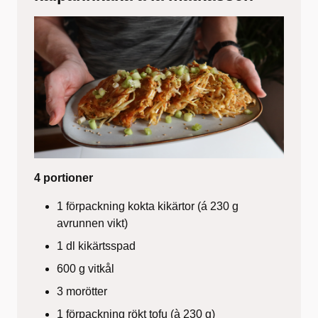
4 portioner
1 förpackning kokta kikärtor (á 230 g
avrunnen vikt)
1 dl kikärtsspad
600 g vitkål
3 morötter
1 förpackning rökt tofu (à 230 g)