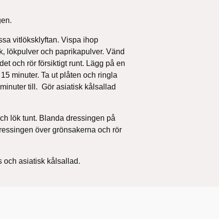
gen.
a vitlöksklyftan. Vispa ihop
ck, lökpulver och paprikapulver. Vänd
et och rör försiktigt runt. Lägg på en
15 minuter. Ta ut plåten och ringla
minuter till.
Gör asiatisk kålsallad
och lök tunt. Blanda dressingen på
 dressingen över grönsakerna och rör
och asiatisk kålsallad.