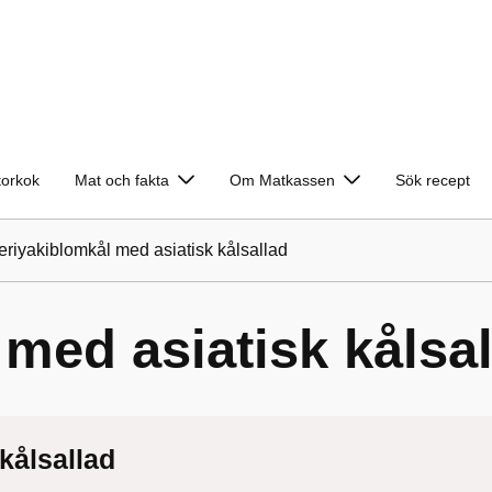
torkok
Mat och fakta
Om Matkassen
Sök recept
eriyakiblomkål med asiatisk kålsallad
 med asiatisk kålsa
kålsallad