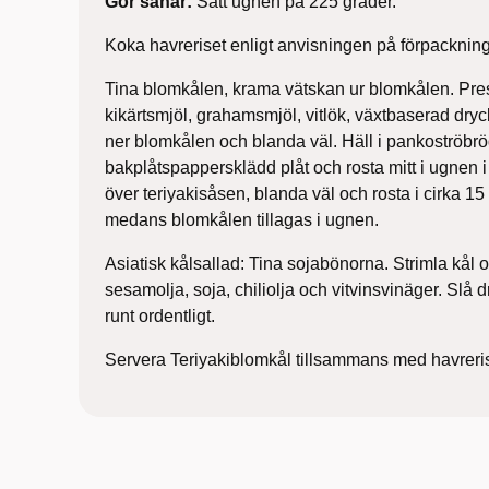
Gör såhär:
Sätt ugnen på 225 grader.
Koka havreriset enligt anvisningen på förpacknin
Tina blomkålen, krama vätskan ur blomkålen. Press
kikärtsmjöl, grahamsmjöl, vitlök, växtbaserad dry
ner blomkålen och blanda väl. Häll i pankoströbröd
bakplåtspappersklädd plåt och rosta mitt i ugnen i 
över teriyakisåsen, blanda väl och rosta i cirka 15 
medans blomkålen tillagas i ugnen.
Asiatisk kålsallad: Tina sojabönorna. Strimla kål 
sesamolja, soja, chiliolja och vitvinsvinäger. Slå
runt ordentligt.
Servera Teriyakiblomkål tillsammans med havreris 