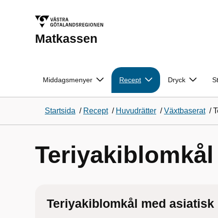
Matkassen
Middagsmenyer
Recept
Dryck
S
Startsida
/
Recept
/
Huvudrätter
/
Växtbaserat
/
T
Teriyakiblomkål
Teriyakiblomkål med asiatisk 