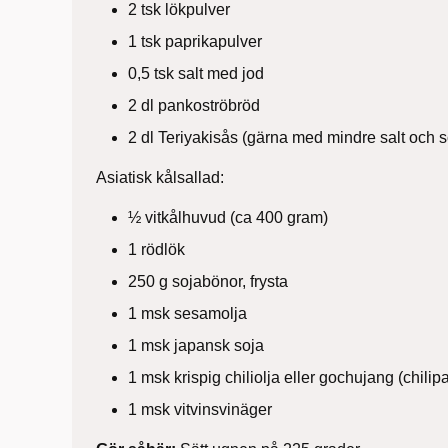
2 tsk lökpulver
1 tsk paprikapulver
0,5 tsk salt
med jod
2 dl pankoströbröd
2 dl Teriyakisås (gärna med mindre salt och 
Asiatisk kålsallad:
½ vitkålhuvud (ca 400 gram)
1 rödlök
250 g sojabönor, frysta
1 msk sesamolja
1 msk japansk soja
1 msk krispig chiliolja eller gochujang (chilip
1 msk vitvinsvinäger