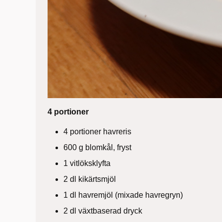
4 portioner
4 portioner havreris
600 g blomkål, fryst
1 vitlöksklyfta
2 dl kikärtsmjöl
1 dl havremjöl (mixade havregryn)
2 dl växtbaserad dryck