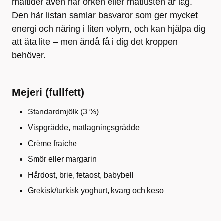
måltider även när orken eller matlusten är låg.
Den här listan samlar basvaror som ger mycket
energi och näring i liten volym, och kan hjälpa dig
att äta lite – men ändå få i dig det kroppen
behöver.
Mejeri (fullfett)
Standardmjölk (3 %)
Vispgrädde, matlagningsgrädde
Crème fraiche
Smör eller margarin
Hårdost, brie, fetaost, babybell
Grekisk/turkisk yoghurt, kvarg och keso