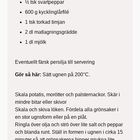
½ tsk svartpeppar
600 g kycklinglårfilé
1 tsk torkad timjan
2 dl matlagningsgrädde
1 dl mjölk
Eventuellt färsk persilja till servering
Gör så här:
Sätt ugnen på 200°C.
Skala potatis, morötter och palsternackor. Skär i
mindre bitar eller skivor
Skala och skiva löken. Fördela alla grönsaker i
en stor ugnsform eller på en plåt.
Ringla över olja och strö över lite salt och peppar
och blanda runt. Ställ in formen i ugnen i cirka 15
minuter så att grönsakerna hinner mjukna lite.