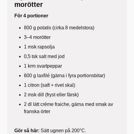
morötter
För 4 portioner
800 g potatis (cirka 8 medelstora)
3–4 morötter
1 msk rapsolja
0,5 tsk salt med jod
1 krm svartpeppar
600 g laxfilé (gärna i fyra portionsbitar)
1 citron (saft + rivet skal)
2 msk dill (fryst eller färsk)
2 dl lätt crème fraiche, gärna med smak av
franska örter
Gör så här:
Sätt ugnen på 200°C.