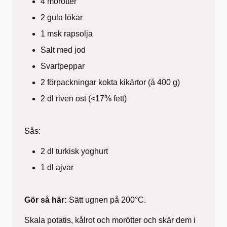
4 morötter
2 gula lökar
1 msk rapsolja
Salt med jod
Svartpeppar
2 förpackningar kokta kikärtor (á 400 g)
2 dl riven ost (<17% fett)
Sås:
2 dl turkisk yoghurt
1 dl ajvar
Gör så här:
Sätt ugnen på 200°C.
Skala potatis, kålrot och morötter och skär dem i