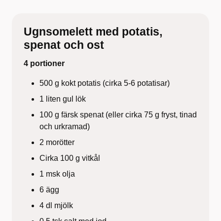
Ugnsomelett med potatis,
spenat och ost
4 portioner
500 g kokt potatis (cirka 5-6 potatisar)
1 liten gul lök
100 g färsk spenat (eller cirka 75 g fryst, tinad
och urkramad)
2 morötter
Cirka 100 g vitkål
1 msk olja
6 ägg
4 dl mjölk