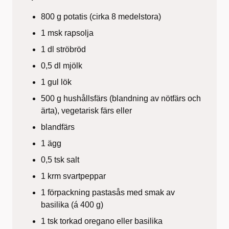
800 g potatis (cirka 8 medelstora)
1 msk rapsolja
1 dl ströbröd
0,5 dl mjölk
1 gul lök
500 g hushållsfärs (blandning av nötfärs och
ärta), vegetarisk färs eller
blandfärs
1 ägg
0,5 tsk salt
1 krm svartpeppar
1 förpackning pastasås med smak av
basilika (á 400 g)
1 tsk torkad oregano eller basilika