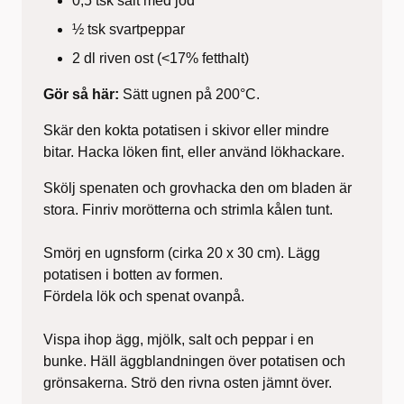
0,5 tsk salt med jod
½ tsk svartpeppar
2 dl riven ost (<17% fetthalt)
Gör så här:
Sätt ugnen på 200°C.
Skär den kokta potatisen i skivor eller mindre
bitar. Hacka löken fint, eller använd lökhackare.
Skölj spenaten och grovhacka den om bladen är
stora. Finriv morötterna och strimla kålen tunt.
Smörj en ugnsform (cirka 20 x 30 cm). Lägg
potatisen i botten av formen.
Fördela lök och spenat ovanpå.
Vispa ihop ägg, mjölk, salt och peppar i en
bunke. Häll äggblandningen över potatisen och
grönsakerna. Strö den rivna osten jämnt över.