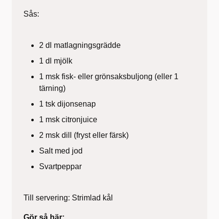
Sås:
2 dl matlagningsgrädde
1 dl mjölk
1 msk fisk- eller grönsaksbuljong (eller 1
tärning)
1 tsk dijonsenap
1 msk citronjuice
2 msk dill (fryst eller färsk)
Salt med jod
Svartpeppar
Till servering: Strimlad kål
Gör så här: