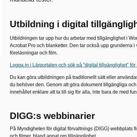
Utbildning i digital tillgänglig
Utbildningen tar upp hur du arbetar med tillgänglighet i W
Acrobat Pro och blanketter. Den tar också upp grunderna i 
föreläsningar och film.
Logga in i Lärportalen och sök på ”digital tillgänglighet" för
Du kan göra utbildningen på traditionellt sätt eller använd
du behöver den. Genom att göra dokument tillgängliga och på
innehållet enklare att ta till sig för alla, inte bara de med fu
DIGG:s webbinarier
På Myndigheten för digital förvaltnings (DIGG) webbplats f
och filmer, bland annat om tillgänglighet.