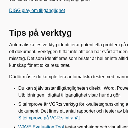
DIGG play om tillgänglighet
Tips på verktyg
Automatiska testverktyg identifierar potentiella problem på 
ett dokument. Verktygen hittar inte allt och har svårt att iden
misstag. Det som identifieras som brister är heller inte alltid 
kunskap för att tolka resultatet.
Därför måste du komplettera automatiska tester med manuel
Du kan själv testar tillgängligheten direkt i Word, Po
Utbildningen i digital tillgänglighet visar hur du gör.
Siteimprove är VGR:s verktyg för kvalitetsgranskning
dokument. Det finns ett antal rapporter och tester av bl
Siteimprove på VGR:s intranät
WAVE Evaluation Tool
testar webbsidor och visualiser