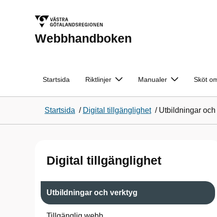
Webbhandboken
Startsida
Riktlinjer
Manualer
Sköt om
Startsida
/
Digital tillgänglighet
/
Utbildningar och
Digital tillgänglighet
Utbildningar och verktyg
Tillgänglig webb