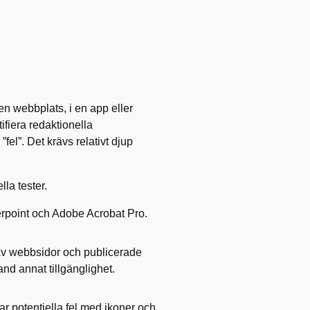
en webbplats, i en app eller
tifiera redaktionella
”fel”. Det krävs relativt djup
la tester.
werpoint och Adobe Acrobat Pro.
 av webbsidor och publicerade
and annat tillgänglighet.
ar potentiella fel med ikoner och