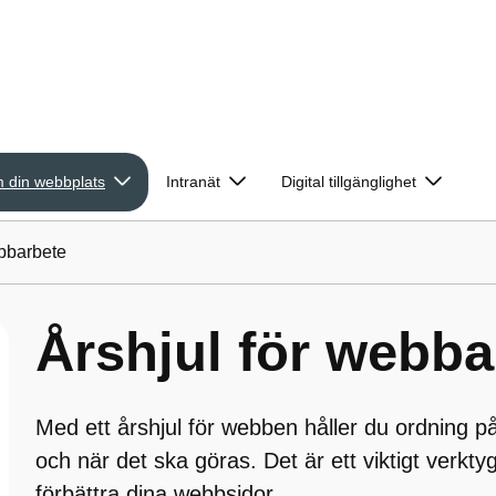
 din webbplats
Intranät
Digital tillgänglighet
ebbarbete
Årshjul för webba
Med ett årshjul för webben håller du ordning 
och när det ska göras. Det är ett viktigt verktyg
förbättra dina webbsidor.