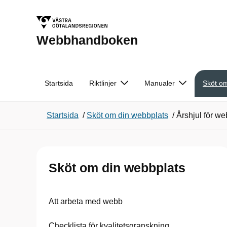
Webbhandboken
Startsida
Riktlinjer
Manualer
Sköt om
Startsida
/
Sköt om din webbplats
/
Årshjul för w
Sköt om din webbplats
Att arbeta med webb
Checklista för kvalitetsgranskning