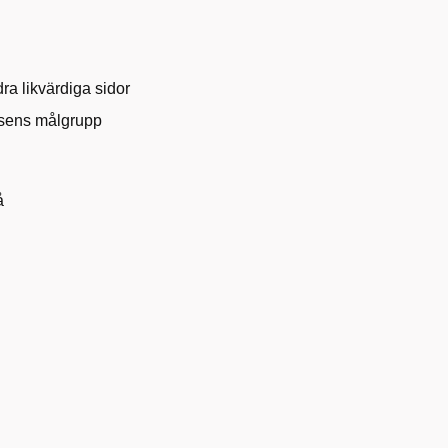
ra likvärdiga sidor
atsens målgrupp
å