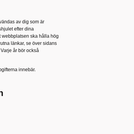
nvändas av dig som är
hjulet efter dina
 att webbplatsen ska hålla hög
 brutna länkar, se över sidans
. Varje år bör också
pgifterna innebär.
n