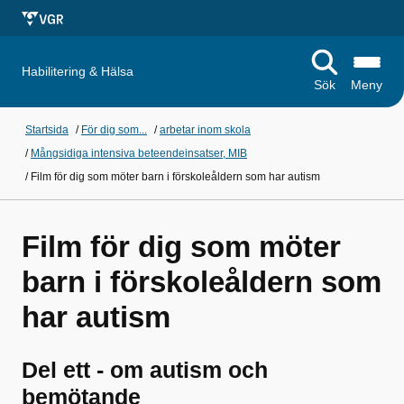
Habilitering & Hälsa
Sök
Meny
Startsida
/
För dig som...
/
arbetar inom skola
/
Mångsidiga intensiva beteendeinsatser, MIB
/
Film för dig som möter barn i förskoleåldern som har autism
Film för dig som möter
barn i förskoleåldern som
har autism
Del ett - om autism och
bemötande