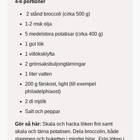
4-6 portioner
2 stånd broccoli (cirka 500 g)
1-2 msk olja
5 medelstora potatisar (cirka 400 g)
1 gul lök
1 vitlöksklyfta
2 grönsaksbuljongtärningar
1 liter vatten
200 g färskost, light
(till exempel
philadelphiaost)
2 dl mjölk
Salt och peppar
Gör så här:
Skala och hacka löken fint samt
skala och tärna potatisen. Dela broccolin, både
stammen och buketten i mindre bitar. Fräs löken i