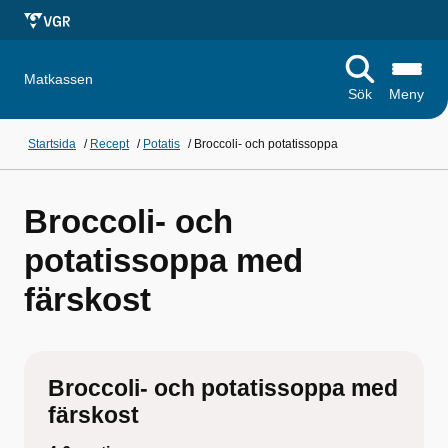
Matkassen
Sök
Meny
Startsida
/
Recept
/
Potatis
/
Broccoli- och potatissoppa
Broccoli- och
potatissoppa med
färskost
Broccoli- och potatissoppa med
färskost