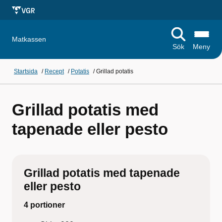
Matkassen
Sök
Meny
Startsida
/
Recept
/
Potatis
/
Grillad potatis
Grillad potatis med
tapenade eller pesto
Grillad potatis med tapenade
eller pesto
4 portioner