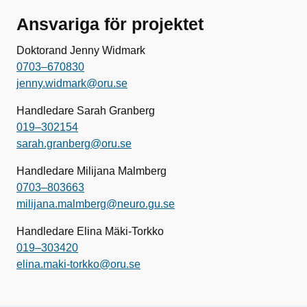
Ansvariga för projektet
Doktorand Jenny Widmark
0703–670830
jenny.widmark@oru.se
Handledare Sarah Granberg
019–302154
sarah.granberg@oru.se
Handledare Milijana Malmberg
0703–803663
milijana.malmberg@neuro.gu.se
Handledare Elina Mäki-Torkko
019–303420
elina.maki-torkko@oru.se