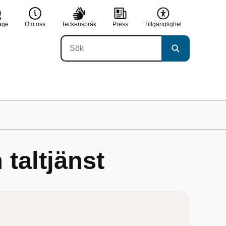
age
Om oss
Teckenspråk
Press
Tillgänglighet
 taltjänst