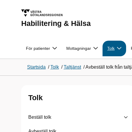
Habilitering & Hälsa
För patienter
Mottagningar
Tolk
Startsida
/
Tolk
/
Taltjänst
/
Avbeställ tolk från talt
Tolk
Beställ tolk
Avbeställ tolk