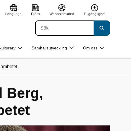
Language
Press
Webbplatskarta
Tillgänglighet
kulturarv
Samhällsutveckling
Om oss
eämbetet
d Berg,
betet