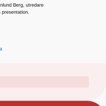
hnlund Berg, utredare
 presentation.
ga