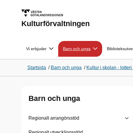
Kulturförvaltningen
Vi erbjuder
Barn och unga
Biblioteksutve
Startsida
/
Barn och unga
/
Kultur i skolan - lotteri
Barn och unga
Regionalt arrangörsstöd
Regionalt utvecklingsstöd