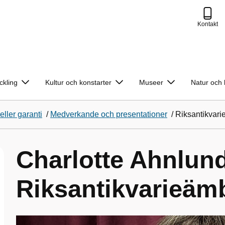
Kontakt
ckling
Kultur och konstarter
Museer
Natur och 
 eller garanti
/
Medverkande och presentationer
/
Riksantikvari
Charlotte Ahnlun
Riksantikvarieäm