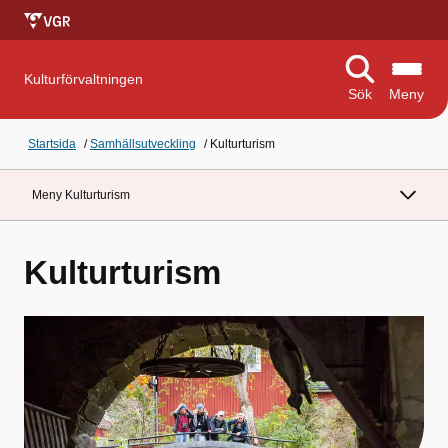
Kulturförvaltningen
Sök
Meny
Startsida
/
Samhällsutveckling
/
Kulturturism
Meny Kulturturism
Kulturturism