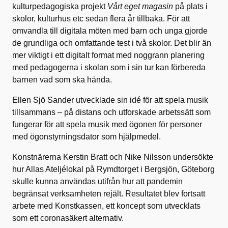
kulturpedagogiska projekt
Vårt eget magasin
på plats i
skolor, kulturhus etc sedan flera år tillbaka. För att
omvandla till digitala möten med barn och unga gjorde
de grundliga och omfattande test i två skolor. Det blir än
mer viktigt i ett digitalt format med noggrann planering
med pedagogerna i skolan som i sin tur kan förbereda
barnen vad som ska hända.
Ellen Sjö Sander utvecklade sin idé för att spela musik
tillsammans – på distans och utforskade arbetssätt som
fungerar för att spela musik med ögonen för personer
med ögonstyrningsdator som hjälpmedel.
Konstnärerna Kerstin Bratt och Nike Nilsson undersökte
hur Allas Ateljélokal på Rymdtorget i Bergsjön, Göteborg
skulle kunna användas utifrån hur att pandemin
begränsat verksamheten rejält. Resultatet blev fortsatt
arbete med Konstkassen, ett koncept som utvecklats
som ett coronasäkert alternativ.