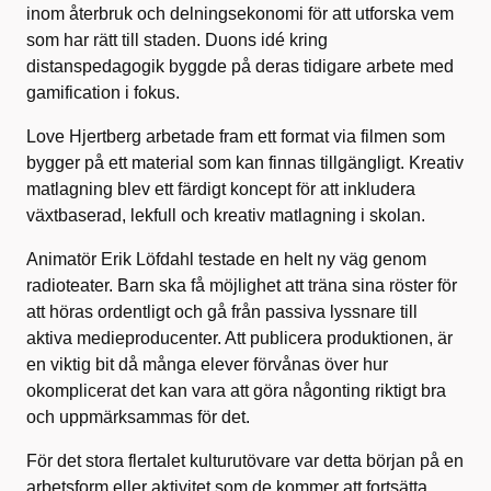
inom återbruk och delningsekonomi för att utforska vem
som har rätt till staden. Duons idé kring
distanspedagogik byggde på deras tidigare arbete med
gamification i fokus.
Love Hjertberg arbetade fram ett format via filmen som
bygger på ett material som kan finnas tillgängligt. Kreativ
matlagning blev ett färdigt koncept för att inkludera
växtbaserad, lekfull och kreativ matlagning i skolan.
Animatör Erik Löfdahl testade en helt ny väg genom
radioteater. Barn ska få möjlighet att träna sina röster för
att höras ordentligt och gå från passiva lyssnare till
aktiva medieproducenter. Att publicera produktionen, är
en viktig bit då många elever förvånas över hur
okomplicerat det kan vara att göra någonting riktigt bra
och uppmärksammas för det.
För det stora flertalet kulturutövare var detta början på en
arbetsform eller aktivitet som de kommer att fortsätta