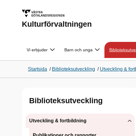
Kulturförvaltningen
Vi erbjuder
Barn och unga
Biblioteksutve
Startsida
/
Biblioteksutveckling
/
Utveckling & fort
Biblioteksutveckling
Utveckling & fortbildning
Publikationer och rapporter