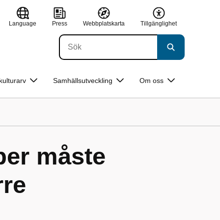
Language
Press
Webbplatskarta
Tillgänglighet
kulturarv
Samhällsutveckling
Om oss
per måste
rre