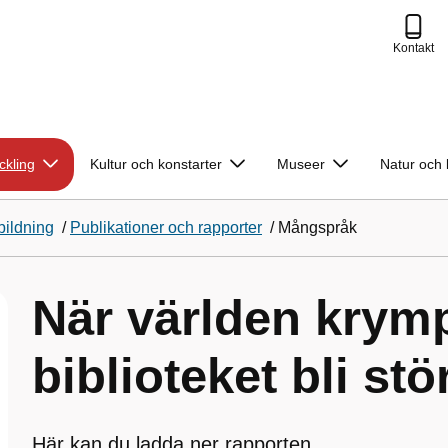
Kontakt
ckling
Kultur och konstarter
Museer
Natur och 
bildning
/
Publikationer och rapporter
/
Mångspråk
När världen krym
biblioteket bli stö
Här kan du ladda ner rapporten