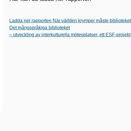
Ladda ner rapporten När världen krymper måste biblioteket b
Det mångspråkiga biblioteket
– utveckling av interkulturella mötesplatser, ett ESF-projekt