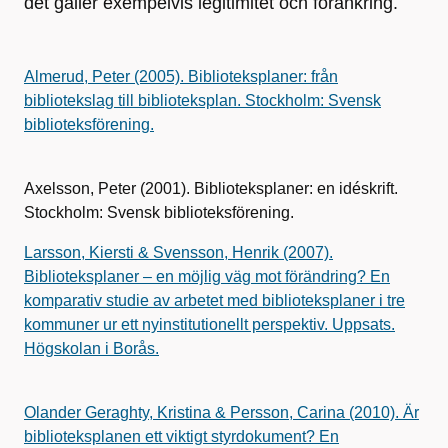
det gäller exempelvis legitimitet och förankring.
Almerud, Peter (2005). Biblioteksplaner: från
bibliotekslag till biblioteksplan. Stockholm: Svensk
biblioteksförening.
Axelsson, Peter (2001). Biblioteksplaner: en idéskrift.
Stockholm: Svensk biblioteksförening.
Larsson, Kiersti & Svensson, Henrik (2007).
Biblioteksplaner – en möjlig väg mot förändring? En
komparativ studie av arbetet med biblioteksplaner i tre
kommuner ur ett nyinstitutionellt perspektiv. Uppsats.
Högskolan i Borås.
Olander Geraghty, Kristina & Persson, Carina (2010). Är
biblioteksplanen ett viktigt styrdokument? En