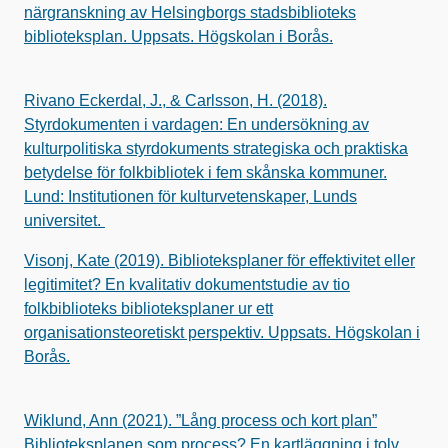
närgranskning av Helsingborgs stadsbiblioteks
biblioteksplan. Uppsats. Högskolan i Borås.
Rivano Eckerdal, J., & Carlsson, H. (2018).
Styrdokumenten i vardagen: En undersökning av
kulturpolitiska styrdokuments strategiska och praktiska
betydelse för folkbibliotek i fem skånska kommuner.
Lund: Institutionen för kulturvetenskaper, Lunds
universitet.
Visonj, Kate (2019). Biblioteksplaner för effektivitet eller
legitimitet? En kvalitativ dokumentstudie av tio
folkbiblioteks biblioteksplaner ur ett
organisationsteoretiskt perspektiv. Uppsats. Högskolan i
Borås.
Wiklund, Ann (2021). ”Lång process och kort plan”
Biblioteksplanen som process? En kartläggning i tolv