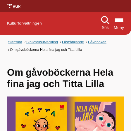
Kulturförvaltningen
Sök
Meny
Startsida
/
Biblioteksutveckling
/
Läsfrämjande
/
Gåvoboken
/
Om gåvoböckerna Hela fina jag och Titta Lilla
Om gåvoböckerna Hela
fina jag och Titta Lilla