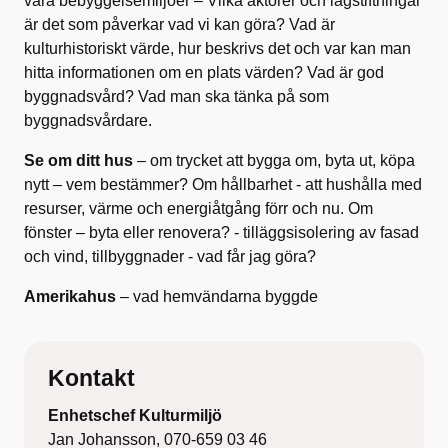
våra bebyggelsemiljöer – Vilka aktörer och lagstiftningar
är det som påverkar vad vi kan göra? Vad är
kulturhistoriskt värde, hur beskrivs det och var kan man
hitta informationen om en plats värden? Vad är god
byggnadsvård? Vad man ska tänka på som
byggnadsvårdare.
Se om ditt hus
– om trycket att bygga om, byta ut, köpa
nytt – vem bestämmer? Om hållbarhet - att hushålla med
resurser, värme och energiåtgång förr och nu. Om
fönster – byta eller renovera? - tilläggsisolering av fasad
och vind, tillbyggnader - vad får jag göra?
Amerikahus
– vad hemvändarna byggde
Kontakt
Enhetschef Kulturmiljö
Jan Johansson, 070-659 03 46