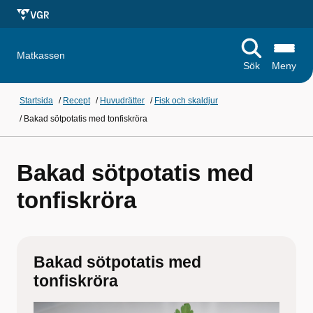
Matkassen
Sök
Meny
Startsida
/
Recept
/
Huvudrätter
/
Fisk och skaldjur
/
Bakad sötpotatis med tonfiskröra
Bakad sötpotatis med
tonfiskröra
Bakad sötpotatis med
tonfiskröra