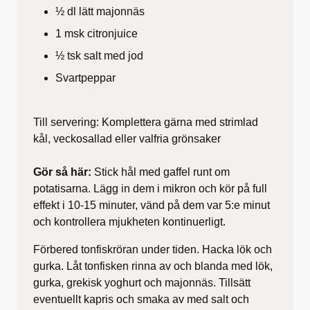
½ dl lätt majonnäs
1 msk citronjuice
½ tsk salt med jod
Svartpeppar
Till servering: Komplettera gärna med strimlad
kål, veckosallad eller valfria grönsaker
Gör så här:
Stick hål med gaffel runt om
potatisarna. Lägg in dem i mikron och kör på full
effekt i 10-15 minuter, vänd på dem var 5:e minut
och kontrollera mjukheten kontinuerligt.
Förbered tonfiskröran under tiden. Hacka lök och
gurka. Låt tonfisken rinna av och blanda med lök,
gurka, grekisk yoghurt och majonnäs. Tillsätt
eventuellt kapris och smaka av med salt och