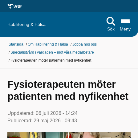
Habilitering & Hälsa
Sök
Meny
Startsida
/
Om Habilitering & Hälsa
/
Jobba hos oss
/
Specialistvård i vardagen – möt våra medarbetare
/
Fysioterapeuten möter patienten med nyfikenhet
Fysioterapeuten möter
patienten med nyfikenhet
Uppdaterad:
06 juli 2026 - 14:24
Publicerad:
29 maj 2026 - 09:43