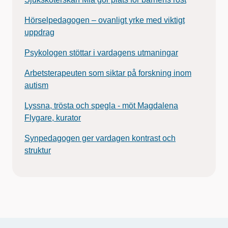
Hörselpedagogen – ovanligt yrke med viktigt
uppdrag
Psykologen stöttar i vardagens utmaningar
Arbetsterapeuten som siktar på forskning inom
autism
Lyssna, trösta och spegla - möt Magdalena
Flygare, kurator
Synpedagogen ger vardagen kontrast och
struktur