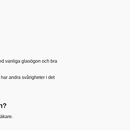
 med vanliga glasögon och bra
 har andra svårigheter i det
en?
läkare.