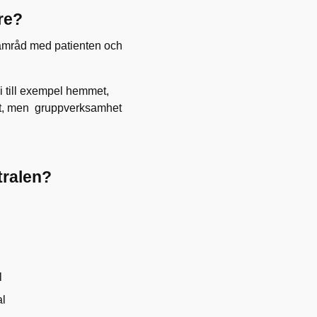
re?
samråd med patienten och
i till exempel hemmet,
ellt, men gruppverksamhet
tralen?
l
al