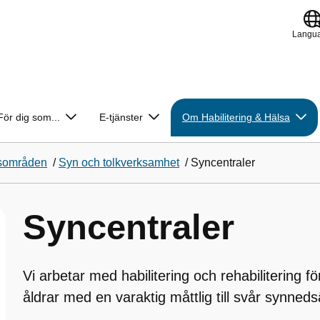
Langu
För dig som...
E-tjänster
Om Habilitering & Hälsa
sområden
/
Syn och tolkverksamhet
/
Syncentraler
Syncentraler
Vi arbetar med habilitering och rehabilitering fö
åldrar med en varaktig måttlig till svår synnedsä