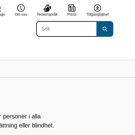
age
Om oss
Teckenspråk
Press
Tillgänglighet
r personer i alla
ttning eller blindhet.