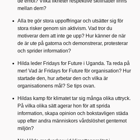
de emot? Vilka likheter respektive skillnader finns
mellan dem?
Alla tre gör stora uppoffringar och utsätter sig för
stora risker genom sin aktivism. Vad tror du
motiverar dem att inte ge upp? Hur känner de när
de är ute på gatorna och demonstrerar, protesterar
och sprider information?
Hilda
leder
Fridays for Future
i
Uganda
.
Ta reda på
mer! Vad är
Fridays
for
Future
för organi
s
ation?
Hur
startade den, hur arbetar den och vilka är
organisationens mål? Se tips ovan.
Hildas kamp för klimatet tar sig många olika uttryck.
På vilka olika sätt agerar hon för att sprida
information, skapa opinion och bokstavligen städa
upp efter andra människors vårdslöshet gentemot
miljön?