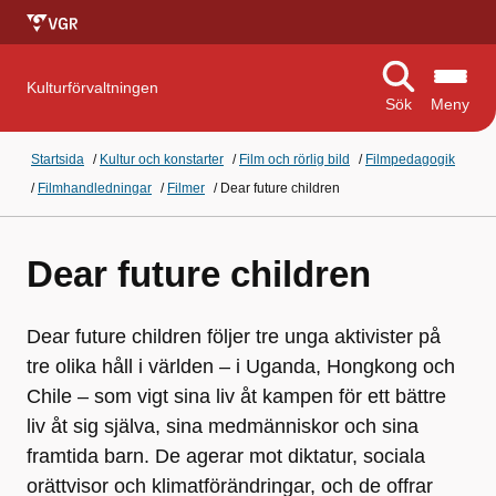
Kulturförvaltningen
Sök
Meny
Startsida
/
Kultur och konstarter
/
Film och rörlig bild
/
Filmpedagogik
/
Filmhandledningar
/
Filmer
/
Dear future children
Dear future children
Dear future children följer tre unga aktivister på
tre olika håll i världen – i Uganda, Hongkong och
Chile – som vigt sina liv åt kampen för ett bättre
liv åt sig själva, sina medmänniskor och sina
framtida barn. De agerar mot diktatur, sociala
orättvisor och klimatförändringar, och de offrar