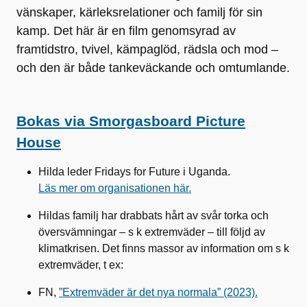
vänskaper, kärleksrelationer och familj för sin
kamp. Det här är en film genomsyrad av
framtidstro, tvivel, kämpaglöd, rädsla och mod –
och den är både tankeväckande och omtumlande.
Bokas via Smorgasboard Picture
House
Hilda
leder
Fridays for Futur
e
i
Uganda.
Läs mer om organisationen h
är.
Hildas familj har drabbats h
årt av svår torka och
översvämningar
– s k extremväder –
till följd av
klimatkrisen. Det finns massor av information om s k
extremväder
,
t ex
:
FN,
”Extremväder är det nya normala” (2023).