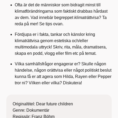
Ofta är det de människor som bidragit minst till
klimatförändringarna som faktiskt drabbas hårdast
av dem.
Vad innebär begreppet
klimaträttvisa
? Ta
reda på mer!
Se tips ovan.
Fördjupa er i fakta, tankar och känslor kring
klimaträttvisa genom estetiska och/eller
multimodala uttryck! Skriv, rita, måla, dramatisera,
skapa en
podd
,
vlogg
eller film
etc
på temat.
Vilka samhällsfrågor engagerar er? Skulle någon
händelse, någon orättvisa eller något politiskt beslut
kunna få er att agera som Hilda,
Rayen
eller
Pepper
tror ni? Vilken eller vilka? Diskutera!
Originaltitel: Dear future children
Genre: Dokumentär
Regissör:
Franz Böhm