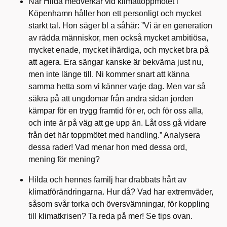
När Hilda medverkar vid klimattoppmötet i
Köpenhamn håller hon ett personligt och mycket
starkt tal. Hon säger
bl
a såhär: ”
Vi är en generation
av rädda människor, men också mycket ambitiösa,
mycket enade, mycket ihärdiga, och mycket bra på
att agera. Era sängar kanske är bekväma just nu,
men inte länge till. Ni kommer snart att känna
samma hetta som
vi känner varje dag. Men var så
säkra på att ungdomar från andra sidan jorden
kämpar för en trygg framtid för er, och för oss alla,
och inte är på väg att ge upp än. Låt oss gå vidare
från det här toppmötet med handling
.” Analysera
dessa rader! Vad menar hon med dessa ord,
mening för mening?
Hilda och hennes familj har drabbats hårt av
klimatförändringarna. Hur då? Vad har extremväder,
såsom svår torka och översvämningar, för koppling
till klimatkrisen? Ta reda på mer! Se tips ovan.