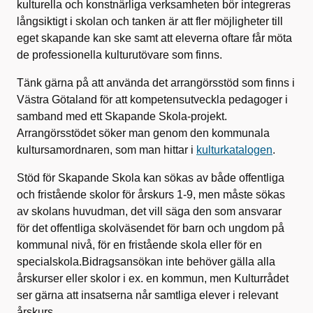
kulturella och konstnärliga verksamheten bör integreras
långsiktigt i skolan och tanken är att fler möjligheter till
eget skapande kan ske samt att eleverna oftare får möta
de professionella kulturutövare som finns.
Tänk gärna på att använda det arrangörsstöd som finns i
Västra Götaland för att kompetensutveckla pedagoger i
samband med ett Skapande Skola-projekt.
Arrangörsstödet söker man genom den kommunala
kultursamordnaren, som man hittar i
kulturkatalogen
.
Stöd för Skapande Skola kan sökas av både offentliga
och fristående skolor för årskurs 1-9, men måste sökas
av skolans huvudman, det vill säga den som ansvarar
för det offentliga skolväsendet för barn och ungdom på
kommunal nivå, för en fristående skola eller för en
specialskola.Bidragsansökan inte behöver gälla alla
årskurser eller skolor i ex. en kommun, men Kulturrådet
ser gärna att insatserna når samtliga elever i relevant
årskurs.