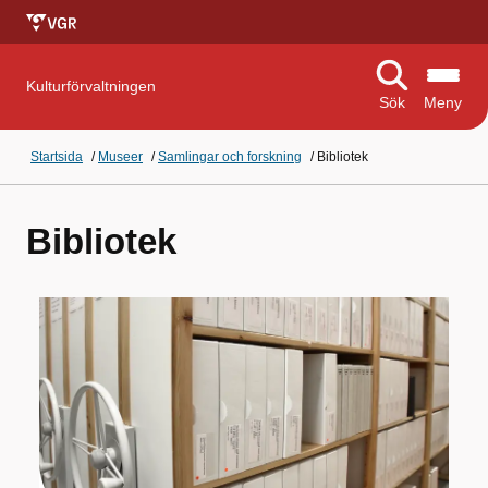
Kulturförvaltningen
Sök
Meny
Startsida
/
Museer
/
Samlingar och forskning
/
Bibliotek
Bibliotek