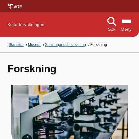
Kulturförvaltningen
Sök
Meny
Startsida
/
Museer
/
Samlingar och forskning
/
Forskning
Forskning