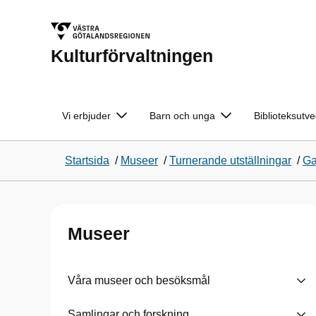
Kulturförvaltningen
Vi erbjuder
Barn och unga
Biblioteksutve
Startsida
/
Museer
/
Turnerande utställningar
/
Ga
Museer
Våra museer och besöksmål
Samlingar och forskning