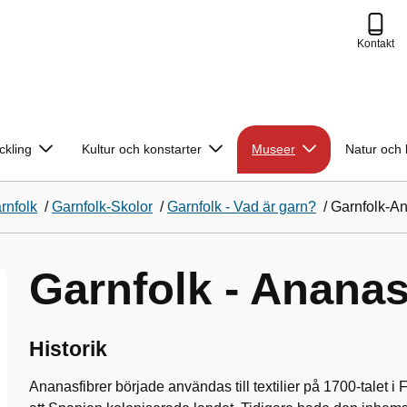
Kontakt
ckling
Kultur och konstarter
Museer
Natur och 
rnfolk
/
Garnfolk-Skolor
/
Garnfolk - Vad är garn?
/
Garnfolk-A
Garnfolk - Anana
Historik
Ananasfibrer började användas till textilier på 1700-talet i