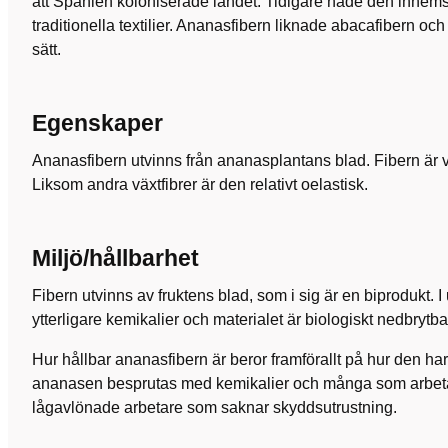
att Spanien koloniserade landet. Tidigare hade den inhemsk
traditionella textilier. Ananasfibern liknade abacafibern 
sätt.
Egenskaper
Ananasfibern utvinns från ananasplantans blad. Fibern är v
Liksom andra växtfibrer är den relativt oelastisk.
Miljö/hållbarhet
Fibern utvinns av fruktens blad, som i sig är en biprodukt. 
ytterligare kemikalier och materialet är biologiskt nedbrytbar
Hur hållbar ananasfibern är beror framförallt på hur den ha
ananasen besprutas med kemikalier och många som arbet
lågavlönade arbetare som saknar skyddsutrustning.