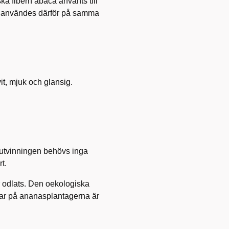
a fibern abaca använts till
och användes därför på samma
it, mjuk och glansig.
I utvinningen behövs inga
t.
r odlats. Den oekologiska
ar på ananasplantagerna är