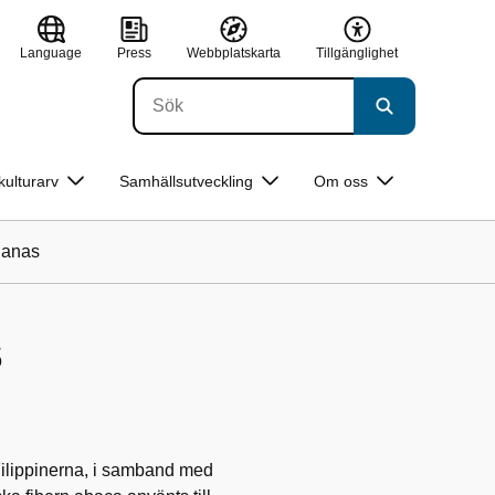
Language
Press
Webbplatskarta
Tillgänglighet
kulturarv
Samhällsutveckling
Om oss
nanas
s
 Filippinerna, i samband med