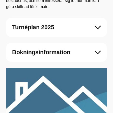
bostadshus, och som intresserar sig för hur man kan
göra skillnad för klimatet.
Turnéplan 2025
Bokningsinformation