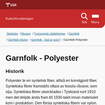
Kulturförvaltningen
Sök
Meny
Startsida
/
Museer
/
Turnerande utställningar
/
Garnfolk
/
Garnfolk-Skolor
/
Garnfolk - Vad är garn?
/
Garnfolk-Polyester
Garnfolk - Polyester
Historik
Polyester är en syntetisk fiber, alltså en konstgjord fiber.
Syntetiska fibrer framställs oftast av fossila råvaror, som
olja. Syntetiska fibrer utvecklades i Tyskland runt 1910
men det dröjde ända fram till 1930-talet innan materialet
kom i produktion. Den första syntetiska fibern var
nylon
.