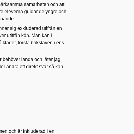
märksamma samarbeten och att
dre eleverna guidar de yngre och
innande.
änner sig exkluderad utifrån en
ver utifrån kön. Man kan i
å kläder, första bokstaven i ens
r behöver landa och låter jag
ler andra ett direkt svar så kan
men och är inkluderad i en