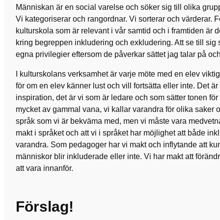
Människan är en social varelse och söker sig till olika grup
Vi kategoriserar och rangordnar. Vi sorterar och värderar. F
kulturskola som är relevant i vår samtid och i framtiden är det
kring begreppen inkludering och exkludering. Att se till sig
egna privilegier eftersom de påverkar sättet jag talar på och
I kulturskolans verksamhet är varje möte med en elev vikti
för om en elev känner lust och vill fortsätta eller inte. Det ä
inspiration, det är vi som är ledare och som sätter tonen för
mycket av gammal vana, vi kallar varandra för olika saker o
språk som vi är bekväma med, men vi måste vara medvetna 
makt i språket och att vi i språket har möjlighet att både i
varandra. Som pedagoger har vi makt och inflytande att k
människor blir inkluderade eller inte. Vi har makt att föränd
att vara innanför.
Förslag!