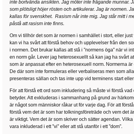
inte bortvända ansikten. Jag möter inte frågande munnar. 
som plötsligt höjer rösten och artikulerar. Jag är normen. J
kallas för svenskhet. Rasism når inte mig. Jag står mitt i 
påstå att rasism inte finns.
Om vi tillhör det som är normen i samhället i stort, eller just v
kan vi ha svårt att förstå behov och upplevelser från den s
i normen. Det brukar kallas att stå i ”normens öga” när vi i
en norm går. Lever jag heterosexuellt så kan jag ha svårt at
som är anpassat efter en heterosexuell norm. Normerna är
De där som inte formuleras eller verbaliseras men som alla
presenteras sällan och tas inte upp vid terminens start eller 
För att förstå ett ord som inkludering så måste vi förstå va
betyder. Att exkluderas i sammanhang på grund av härkomst
är något som människor råkar ut för varje dag. För att först
förstå vem det är som har tolkningsföreträde och vem det
är viktigt. Vem det är som skriver och sätter agendan. Vilka ä
vara inkluderad i ett ”vi” eller att stå utanför i ett ”dom”.