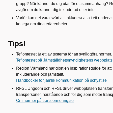
grupp? När känner du dig utanför ett sammanhang? Re
avgör om du känner dig inkluderad eller inte.
Varför kan det vara svårt att inkludera alla i ett undervis
kollega om dina erfarenheter.
Tips!
Teflontestet är ett av testerna för att synliggöra normer.
Teflontestet på Jämställdhetsmyndighetens webbplats
Region Värmland har gjort en inspirationsguide för a
inkluderande och jämställt.
Handböcker för jämlik kommunikation på schyst.se
RFSL Ungdom och RFSL driver webbplatsen transformeri
transpersoner, närstående och för dig som möter transp
Om normer på transformering.se