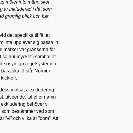
Jag möter inte människor
ag är inkluderad i det som
med grumlig blick och kan
id det specifika tillfället
om inte upplever sig passa in
nte märker var gränserna för
t se hur mycket i samhället
 de osynliga regelsystemen.
 bara ska förstå. Normer
kick-off.
d dess motsats, exkludering,
, utseende, tal eller namn
å exkludering behöver vi
 är som bestämmer vad som
r ”vi” och vilka är ”dom”. Att