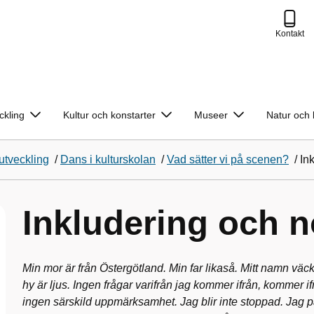
Kontakt
ckling
Kultur och konstarter
Museer
Natur och 
tveckling
/
Dans i kulturskolan
/
Vad sätter vi på scenen?
/
In
Inkludering och 
Min mor är från Östergötland. Min far likaså. Mitt namn väck
hy är ljus. Ingen frågar varifrån jag kommer ifrån, kommer ifr
ingen särskild uppmärksamhet. Jag blir inte stoppad. Jag p