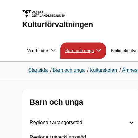
Kulturförvaltningen
Vi erbjuder
Barn och unga
Biblioteksutve
Startsida
/
Barn och unga
/
Kulturskolan
/
Ämnesu
Barn och unga
Regionalt arrangörsstöd
Regionalt utvecklingsstöd