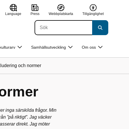
Language
Press
Webbplatskarta
Tillgänglighet
kulturarv
Samhällsutveckling
Om oss
kludering och normer
normer
er inga särskilda frågor. Min
ån ”på riktigt”. Jag väcker
asserar direkt. Jag möter