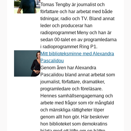
Tomas Tengby är journalist och
författare och har arbetat med både
tidningar, radio och TV. Bland annat
leder och producerar han
radioprogrammet Meny och han är
sedan 00-talet en av programledarna
i radioprogrammet Ring P1.
Mitt biblioteksminne med Alexandra
Pascalidou
Genom åren har Alexandra
Pascalidou bland annat arbetat som
journalist, författare, dramatiker,
programledare och föreläsare.
Hennes samhällsengagemang och
arbete med frågor som rör mångfald
och mänskliga rättigheter löper
genom allt hon gör. Här beskriver
hon biblioteket som demokratins
hjärta med ett löfte om en bättre