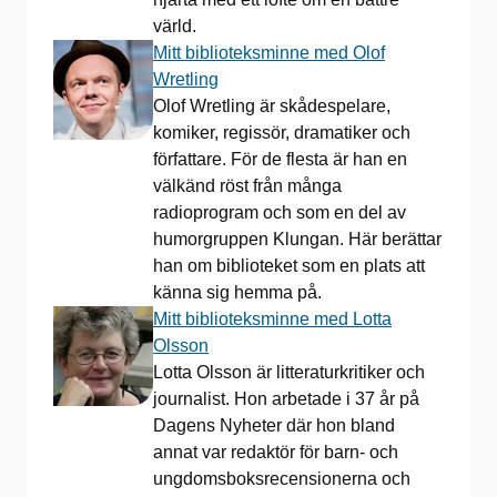
värld.
Mitt biblioteksminne med Olof
Wretling
Olof Wretling är skådespelare,
komiker, regissör, dramatiker och
författare. För de flesta är han en
välkänd röst från många
radioprogram och som en del av
humorgruppen Klungan. Här berättar
han om biblioteket som en plats att
känna sig hemma på.
Mitt biblioteksminne med Lotta
Olsson
Lotta Olsson är litteraturkritiker och
journalist. Hon arbetade i 37 år på
Dagens Nyheter där hon bland
annat var redaktör för barn- och
ungdomsboksrecensionerna och