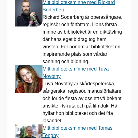
Mitt biblioteksminne med Rickard
Söderberg
Rickard Söderberg är operasångare,
regissör och författare. Hans första
minne av biblioteket är en dikttävling
där hans eget bidrag tog hem
vinsten. För honom är biblioteket en
inspirerande plats som vårdar
sanning och bildning.
Mitt biblioteksminne med Tuva
Novotny
Tuva Novotny är skådespelerska,
sångerska, regissör, manusförfattare
och för de flesta av oss ett välbekant
ansikte i tv-ruta och på filmduk. Här
hyllar hon biblioteket och det fria
läsandet.
Mitt biblioteksminne med Tomas
Tengby