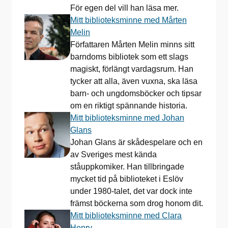
För egen del vill han läsa mer.
Mitt biblioteksminne med Mårten
Melin
Författaren Mårten Melin minns sitt
barndoms bibliotek som ett slags
magiskt, förlängt vardagsrum. Han
tycker att alla, även vuxna, ska läsa
barn- och ungdomsböcker och tipsar
om en riktigt spännande historia.
Mitt biblioteksminne med Johan
Glans
Johan Glans är skådespelare och en
av Sveriges mest kända
ståuppkomiker. Han tillbringade
mycket tid på biblioteket i Eslöv
under 1980-talet, det var dock inte
främst böckerna som drog honom dit.
Mitt biblioteksminne med Clara
Henry