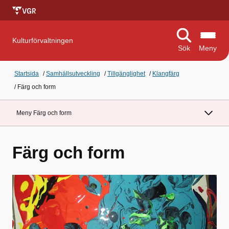
Kulturförvaltningen
Sök
Meny
Startsida
/
Samhällsutveckling
/
Tillgänglighet
/
Klangfärg
/
Färg och form
Meny Färg och form
Färg och form