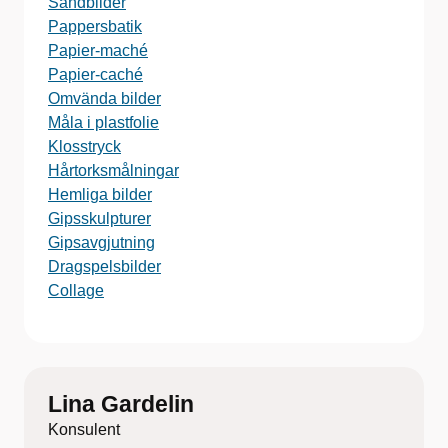
Sandbilder
Pappersbatik
Papier-maché
Papier-caché
Omvända bilder
Måla i plastfolie
Klosstryck
Hårtorksmålningar
Hemliga bilder
Gipsskulpturer
Gipsavgjutning
Dragspelsbilder
Collage
Lina Gardelin
Konsulent