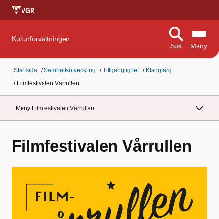
Kulturförvaltningen
Sök
Meny
Startsida
/
Samhällsutveckling
/
Tillgänglighet
/
Klangfärg
/
Filmfestivalen Vårrullen
Meny Filmfestivalen Vårrullen
Filmfestivalen Vårrullen