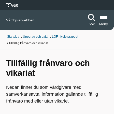
Vårdgivarwebben
Sök
Meny
Startsida
/
Uppdrag och avtal
/
LOF - fysioterapeut
/
Tillfällig frånvaro och vikariat
Tillfällig frånvaro och
vikariat
Nedan finner du som vårdgivare med
samverkansavtal information gällande tillfällig
frånvaro med eller utan vikarie.