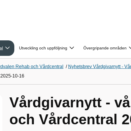
al
Utveckling och uppföljning
Övergripande områden
årdvalen Rehab och Vårdcentral
/
Nyhetsbrev Vårdgivarnytt - V
l 2025-10-16
Vårdgivarnytt - v
och Vårdcentral 2