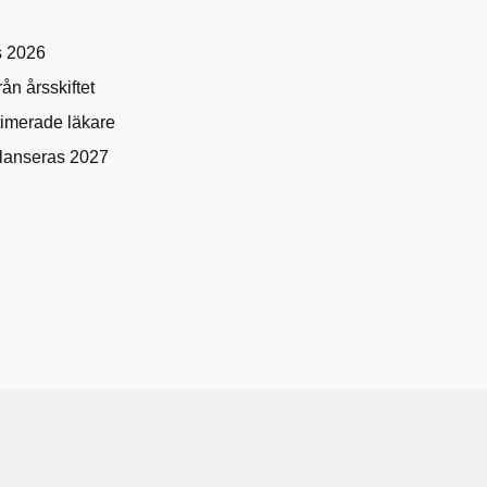
s 2026
ån årsskiftet
timerade läkare
 lanseras 2027