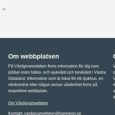
Om webbplatsen
På Vårdgivarwebben finns information för dig som
V
jobbar inom hälso- och sjukvård och tandvård i Västra
o
Götaland. Information som är lokal för ett sjukhus, en
V
vårdcentral eller någon annan vårdenhet finns på
m
respektive webbplats.
u
o
Om Vårdgivarwebben
Kontakt:
vardgivarwebben@vgregion.se