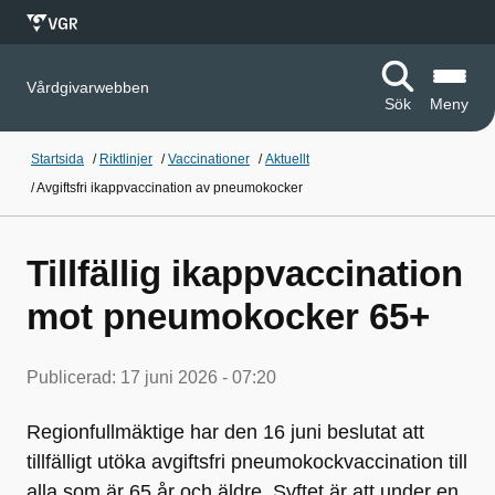
Vårdgivarwebben
Sök
Meny
Startsida
/
Riktlinjer
/
Vaccinationer
/
Aktuellt
/
Avgiftsfri ikappvaccination av pneumokocker
Tillfällig ikappvaccination
mot pneumokocker 65+
Publicerad:
17 juni 2026 - 07:20
Regionfullmäktige har den 16 juni beslutat att
tillfälligt utöka avgiftsfri pneumokockvaccination till
alla som är 65 år och äldre. Syftet är att under en