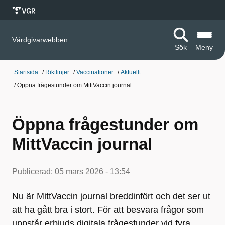
Vårdgivarwebben
Sök
Meny
Startsida
/
Riktlinjer
/
Vaccinationer
/
Aktuellt
/
Öppna frågestunder om MittVaccin journal
Öppna frågestunder om
MittVaccin journal
Publicerad:
05 mars 2026 - 13:54
Nu är MittVaccin journal breddinfört och det ser ut
att ha gått bra i stort. För att besvara frågor som
uppstår erbjuds digitala frågestunder vid fyra