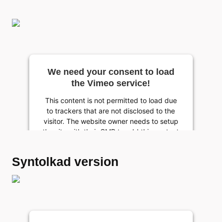
We need your consent to load
the Vimeo service!
This content is not permitted to load due
to trackers that are not disclosed to the
visitor. The website owner needs to setup
the site with their CMP to add this content
to the list of technologies used.
Syntolkad version
Powered by
Usercentrics Consent Management
Platform