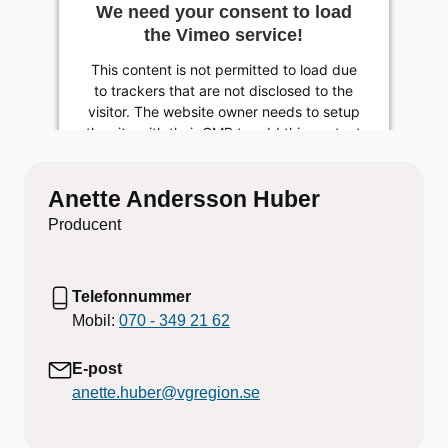
We need your consent to load
the Vimeo service!
This content is not permitted to load due
to trackers that are not disclosed to the
visitor. The website owner needs to setup
the site with their CMP to add this content
to the list of technologies used.
Powered by
Anette Andersson Huber
Usercentrics Consent Management
Producent
Platform
Telefonnummer
Mobil:
070 - 349 21 62
E-post
anette.huber@vgregion.se