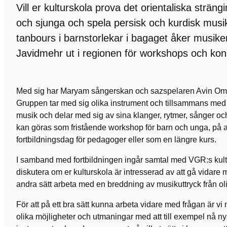
Vill er kulturskola prova det orientaliska strän
och sjunga och spela persisk och kurdisk mu
tanbours i barnstorlekar i bagaget åker musi
Javidmehr ut i regionen för workshops och kon
Med sig har Maryam sångerskan och sazspelaren Avin Oma
Gruppen tar med sig olika instrument och tillsammans med
musik och delar med sig av sina klanger, rytmer, sånger o
kan göras som fristående workshop för barn och unga, på a
fortbildningsdag för pedagoger eller som en längre kurs.
I samband med fortbildningen ingår samtal med VGR:s kultur
diskutera om er kulturskola är intresserad av att gå vidare
andra sätt arbeta med en breddning av musikuttryck från oli
För att på ett bra sätt kunna arbeta vidare med frågan är vi 
olika möjligheter och utmaningar med att till exempel nå nya 