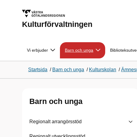
Kulturförvaltningen
Vi erbjuder
Barn och unga
Biblioteksutve
Startsida
/
Barn och unga
/
Kulturskolan
/
Ämnesu
Barn och unga
Regionalt arrangörsstöd
Regionalt utvecklingsstöd