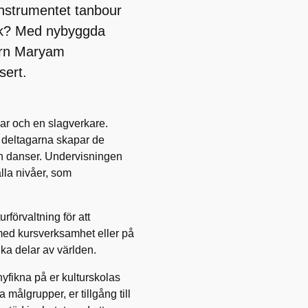
ginstrumentet tanbour
sik? Med nybyggda
kern Maryam
sert.
r och en slagverkare.
 deltagarna skapar de
ch danser. Undervisningen
lla nivåer, som
förvaltning för att
 med kursverksamhet eller på
ka delar av världen.
nyfikna på er kulturskolas
målgrupper, er tillgång till