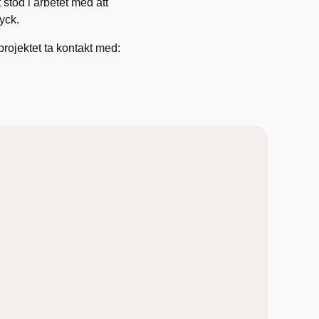
 stöd i arbetet med att
ryck.
projektet ta kontakt med: