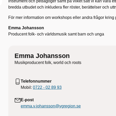
instrument och pedagoger samt på vilket sätt vi kan vara ett
bredda utbudet och inkludera fler röster, berättelser och utt
För mer information om workshops eller andra frågor kring 
Emma Johansson
Producent folk- och världsmusik samt barn och unga
Emma Johansson
Musikproducent folk, world och roots
Telefonnummer
Mobil:
0722 - 02 89 93
E-post
emma.v.johansson@vgregion.se