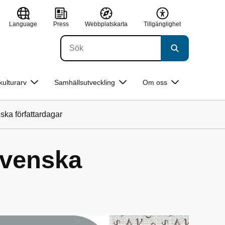
Language
Press
Webbplatskarta
Tillgänglighet
kulturarv
Samhällsutveckling
Om oss
ka författardagar
svenska