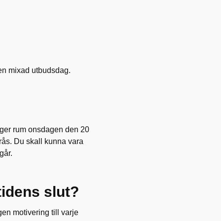
r en mixad utbudsdag.
 äger rum onsdagen den 20
rås. Du skall kunna vara
går.
tidens slut?
en motivering till varje