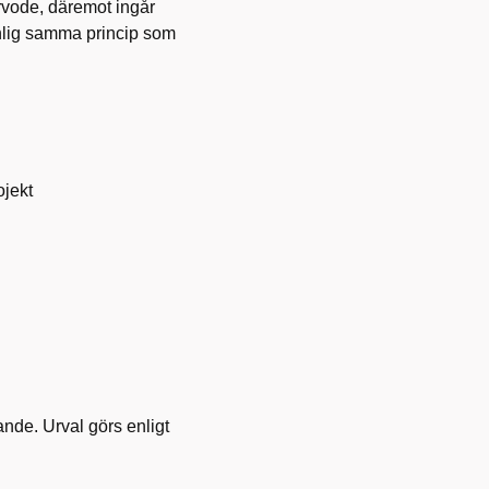
arvode, däremot ingår
nlig samma princip som
ojekt
ande. Urval görs enligt