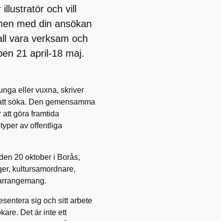
illustratör och vill
mmen med din ansökan
kall vara verksam och
pen 21 april-18 maj.
unga eller vuxna, skriver
n att söka. Den gemensamma
 att göra framtida
typer av offentliga
en 20 oktober i Borås,
er, kultursamordnare,
a arrangemang.
presentera sig och sitt arbete
okare. Det är inte ett