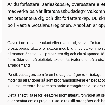
Är du författare, serieskapare, översättare eller 
medverka på vår litterära utbudsdag? Välko
att presentera dig och ditt författarskap. Du s
bo i Västra Götalandsregionen. Ansökan är öp
Oavsett om du är debutant eller etablerad, skriver för barn, 
prosa, poesi, fakta eller skapar med bild är du välkomme
nämnaren är att du vill presentera dig och ditt skapande, för
framträdanden på bibliotek, skolor, festivaler eller på andra 
arrangemang.
På utbudsdagen, som är en heldag och äger rum tisdagen d
möter du arrangörer så som programbibliotekarier, pedagog
kultursekreterare, bokare och andra arrangörer av litterär
Detta är ett tillfälle för kreatörer inom litteraturområdet att 
eller berätta om ett projekt, riktat direkt till arrangörer och b