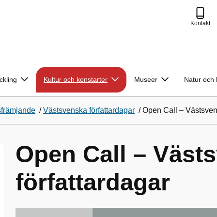
Kontakt
ckling
Kultur och konstarter
Museer
Natur och 
äsfrämjande
/
Västsvenska författardagar
/
Open Call – Västsvens
Open Call – Väst
författardagar