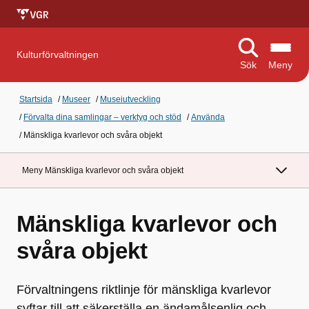
Kulturförvaltningen
Sök
Meny
Startsida
/
Museer
/
Museiutveckling
/
Förvalta dina samlingar – verktyg och stöd
/
Använda
/
Mänskliga kvarlevor och svåra objekt
Meny Mänskliga kvarlevor och svåra objekt
Mänskliga kvarlevor och
svåra objekt
Förvaltningens riktlinje för mänskliga kvarlevor
syftar till att säkerställa en ändamålsenlig och