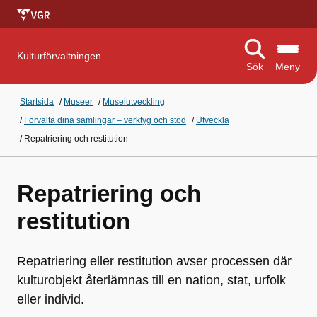
Kulturförvaltningen
Sök
Meny
Startsida
/
Museer
/
Museiutveckling
/
Förvalta dina samlingar – verktyg och stöd
/
Utveckla
/
Repatriering och restitution
Repatriering och
restitution
Repatriering eller restitution avser processen där
kulturobjekt återlämnas till en nation, stat, urfolk
eller individ.