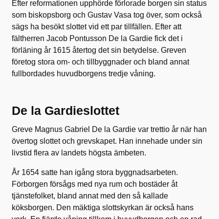
Efter reformationen upphörde förlorade borgen sin status
som biskopsborg och Gustav Vasa tog över, som också
sägs ha besökt slottet vid ett par tillfällen. Efter att
fältherren Jacob Pontusson De la Gardie fick det i
förläning år 1615 återtog det sin betydelse. Greven
företog stora om- och tillbyggnader och bland annat
fullbordades huvudborgens tredje våning.
De la Gardieslottet
Greve Magnus Gabriel De la Gardie var trettio år när han
övertog slottet och grevskapet. Han innehade under sin
livstid flera av landets högsta ämbeten.
År 1654 satte han igång stora byggnadsarbeten.
Förborgen försågs med nya rum och bostäder åt
tjänstefolket, bland annat med den så kallade
köksborgen. Den mäktiga slottskyrkan är också hans