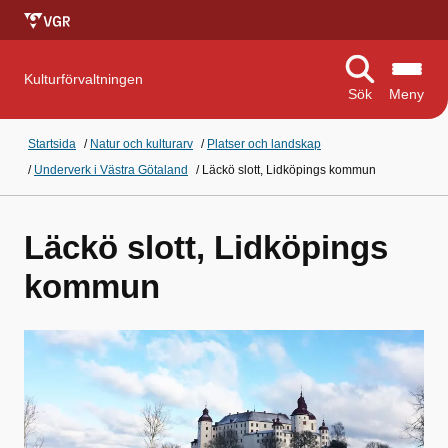
Kulturförvaltningen
Sök
Meny
Startsida
/
Natur och kulturarv
/
Platser och landskap
/
Underverk i Västra Götaland
/
Läckö slott, Lidköpings kommun
Läckö slott, Lidköpings
kommun