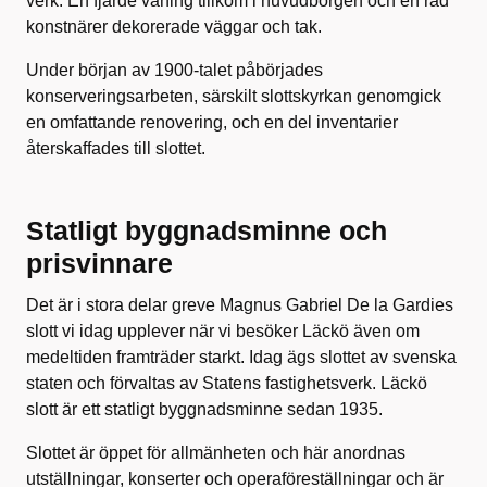
verk. En fjärde våning tillkom i huvudborgen och en rad
konstnärer dekorerade väggar och tak.
Under början av 1900-talet påbörjades
konserveringsarbeten, särskilt slottskyrkan genomgick
en omfattande renovering, och en del inventarier
återskaffades till slottet.
Statligt byggnadsminne och
prisvinnare
Det är i stora delar greve Magnus Gabriel De la Gardies
slott vi idag upplever när vi besöker Läckö även om
medeltiden framträder starkt. Idag ägs slottet av svenska
staten och förvaltas av Statens fastighetsverk. Läckö
slott är ett statligt byggnadsminne sedan 1935.
Slottet är öppet för allmänheten och här anordnas
utställningar, konserter och operaföreställningar och är