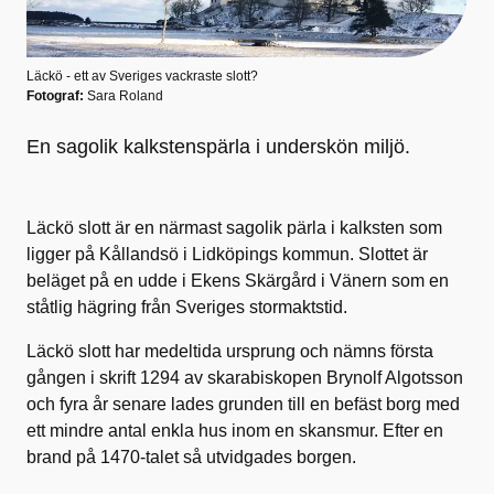
Läckö - ett av Sveriges vackraste slott?
Fotograf:
Sara Roland
En sagolik kalkstenspärla i underskön miljö.
Läckö slott är en närmast sagolik pärla i kalksten som
ligger på Kållandsö i Lidköpings kommun. Slottet är
beläget på en udde i Ekens Skärgård i Vänern som en
ståtlig hägring från Sveriges stormaktstid.
Läckö slott har medeltida ursprung och nämns första
gången i skrift 1294 av skarabiskopen Brynolf Algotsson
och fyra år senare lades grunden till en befäst borg med
ett mindre antal enkla hus inom en skansmur. Efter en
brand på 1470-talet så utvidgades borgen.