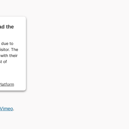
ad the
d due to
isitor. The
with their
t of
latform
Vimeo
.