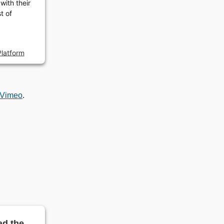
with their
t of
latform
Vimeo
.
ad the