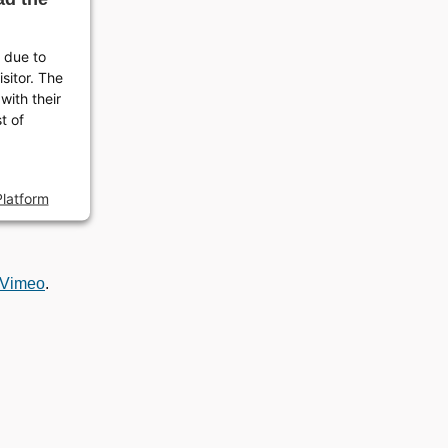
d due to
isitor. The
with their
t of
latform
Vimeo
.