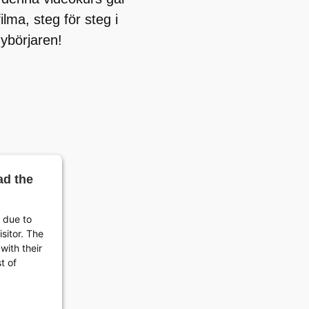
lma, steg för steg i
ybörjaren!
ad the
d due to
isitor. The
with their
t of