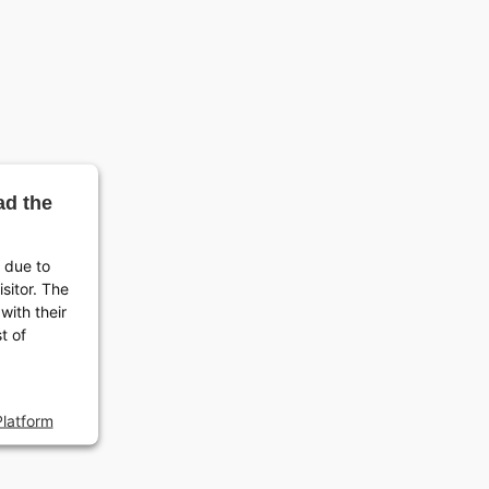
ad the
d due to
isitor. The
with their
t of
latform