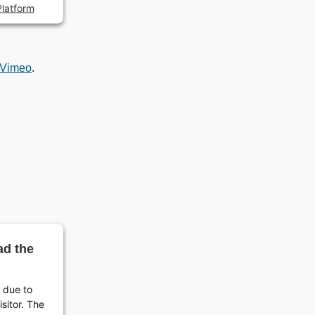
latform
Vimeo
.
ad the
d due to
isitor. The