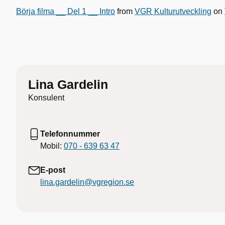
Börja filma __ Del 1 __ Intro
from
VGR Kulturutveckling
on
Lina Gardelin
Konsulent
Telefonnummer
Mobil:
070 - 639 63 47
E-post
lina.gardelin@vgregion.se