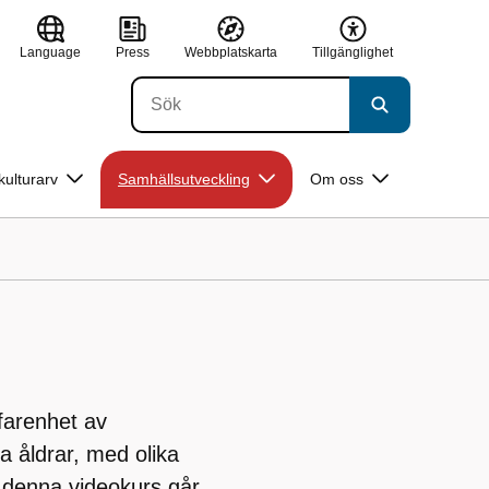
Language
Press
Webbplatskarta
Tillgänglighet
kulturarv
Samhällsutveckling
Om oss
farenhet av
a åldrar, med olika
I denna videokurs går