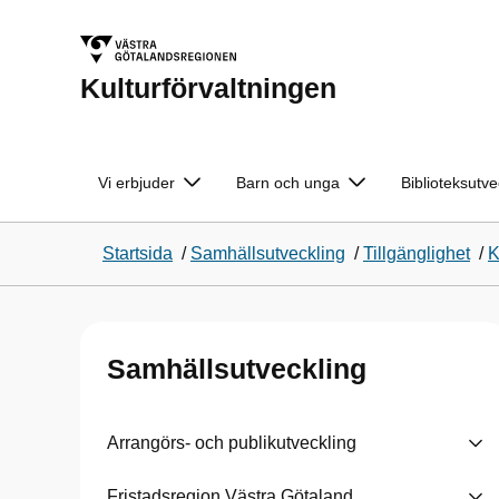
Kulturförvaltningen
Vi erbjuder
Barn och unga
Biblioteksutve
Startsida
/
Samhällsutveckling
/
Tillgänglighet
/
K
Samhällsutveckling
Arrangörs- och publikutveckling
Fristadsregion Västra Götaland