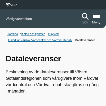
Vårdgivarwebben
Sök
Meny
Startsida
/
It-stöd och tjänster
/
It-system
/
It-stöd för Vårdval Vårdcentral och Vårdval Rehab
/
Dataleveranser
Dataleveranser
Beskrivning av de dataleveranser till Västra
Götalandsregionen som vårdgivare inom Vårdval
vårdcentral och Vårdval rehab ska göras en gång
i månaden.