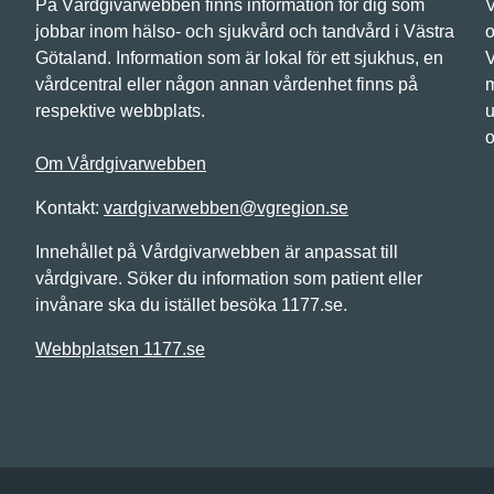
På Vårdgivarwebben finns information för dig som
V
jobbar inom hälso- och sjukvård och tandvård i Västra
o
Götaland. Information som är lokal för ett sjukhus, en
V
vårdcentral eller någon annan vårdenhet finns på
m
respektive webbplats.
u
o
Om Vårdgivarwebben
Kontakt:
vardgivarwebben@vgregion.se
Innehållet på Vårdgivarwebben är anpassat till
vårdgivare. Söker du information som patient eller
invånare ska du istället besöka 1177.se.
Webbplatsen 1177.se