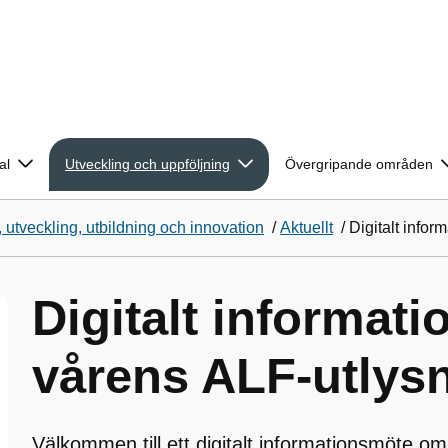
al
Utveckling och uppföljning
Övergripande områden
 utveckling, utbildning och innovation
/
Aktuellt
/
Digitalt info
Digitalt informat
vårens ALF-utlys
Välkommen till ett digitalt informationsmöte o