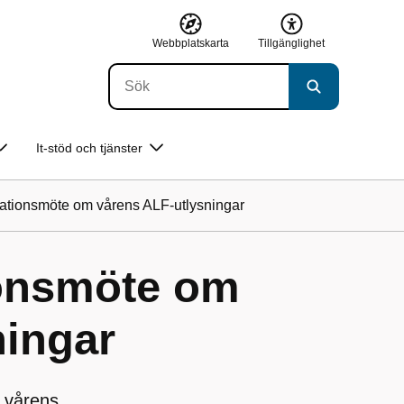
Webbplatskarta
Tillgänglighet
It-stöd och tjänster
rmationsmöte om vårens ALF-utlysningar
ionsmöte om
ningar
m vårens