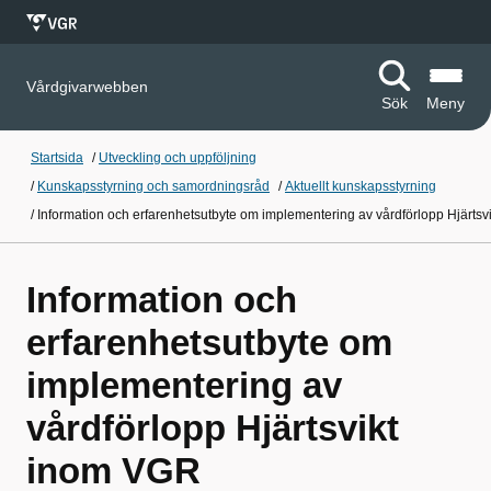
Vårdgivarwebben
Sök
Meny
Startsida
/
Utveckling och uppföljning
/
Kunskapsstyrning och samordningsråd
/
Aktuellt kunskapsstyrning
/
Information och erfarenhetsutbyte om implementering av vårdförlopp Hjärts
Information och
erfarenhetsutbyte om
implementering av
vårdförlopp Hjärtsvikt
inom VGR