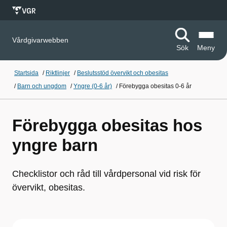
Vårdgivarwebben
Sök
Meny
Startsida
/
Riktlinjer
/
Beslutsstöd övervikt och obesitas
/
Barn och ungdom
/
Yngre (0-6 år)
/
Förebygga obesitas 0-6 år
Förebygga obesitas hos
yngre barn
Checklistor och råd till vårdpersonal vid risk för
övervikt, obesitas.