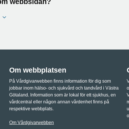
a om webbsidan?
Om webbplatsen
På Vårdgivarwebben finns information för dig som
V
jobbar inom hälso- och sjukvård och tandvård i Västra
o
Götaland. Information som är lokal för ett sjukhus, en
V
vårdcentral eller någon annan vårdenhet finns på
m
respektive webbplats.
u
o
Om Vårdgivarwebben