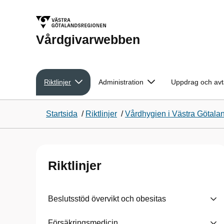
Vårdgivarwebben
Riktlinjer
Administration
Uppdrag och avt
Startsida
/
Riktlinjer
/
Vårdhygien i Västra Götala
Riktlinjer
Beslutsstöd övervikt och obesitas
Försäkringsmedicin