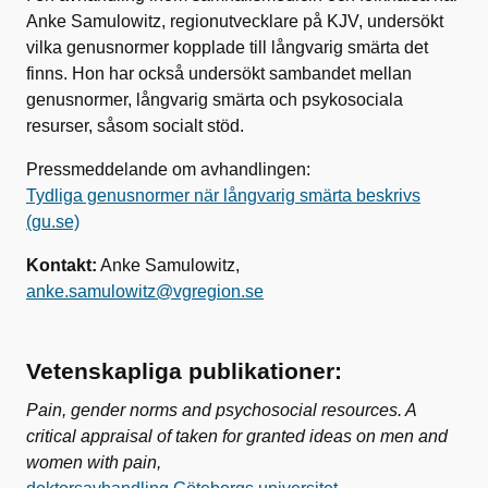
Anke Samulowitz, regionutvecklare på KJV, undersökt
vilka genusnormer kopplade till långvarig smärta det
finns. Hon har också undersökt sambandet mellan
genusnormer, långvarig smärta och psykosociala
resurser, såsom socialt stöd.
Pressmeddelande om avhandlingen:
Tydliga genusnormer när långvarig smärta beskrivs
(gu.se)
Kontakt:
Anke Samulowitz,
anke.samulowitz@vgregion.se
Vetenskapliga publikationer:
Pain, gender norms and psychosocial resources. A
critical appraisal of taken for granted ideas on men and
women with pain,